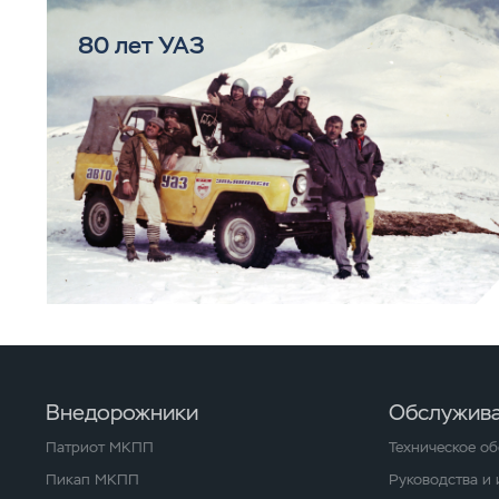
80 лет УАЗ
Внедорожники
Обслужива
Патриот МКПП
Техническое о
Пикап МКПП
Руководства и