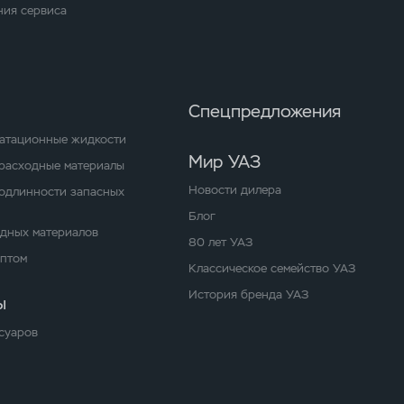
ия сервиса
Спецпредложения
уатационные жидкости
Мир УАЗ
расходные материалы
Новости дилера
одлинности запасных
Блог
одных материалов
80 лет УАЗ
оптом
Классическое семейство УАЗ
История бренда УАЗ
ы
суаров