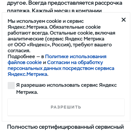
другое. Всегда предоставляется рассрочка
платежа. Каждый месяц в компании
действуют новые акции, бонусы, программа
Мы используем cookie и сервис
лояльности.
Яндекс.Метрика. Обязательные cookie
работают всегда. Остальные cookie, включая
Свыше 125 000 успешных ремонтов и
аналитические (сервис Яндекс Метрика
от ООО «Яндекс», Россия), требуют вашего
обслуживаний
согласия.
Подробнее — в
Политике использования
За время владения автомобилем в среднем
файлов cookie
и
Согласии на обработку
4 года, каждый наш клиент заезжает около
персональных данных посредством сервиса
Яндекс.Метрика
.
8 раз к нам на сервисное обслуживание (2
раза в год). Этот показатель значительно
Я разрешаю использовать сервис Яндекс
превышает стандартные показатели по
Метрика.
клиентской приверженности, что в
очередной раз доказывает надежность и
РАЗРЕШИТЬ
честность компании.
Полностью сертифицированный сервисный