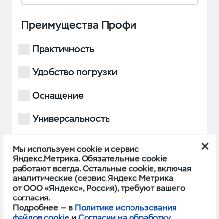
Преимущества Профи
Практичность
Удобство погрузки
Оснащение
Универсальность
Работа силового агрегата
Мы используем cookie и сервис
Яндекс.Метрика. Обязательные cookie
Проходимость
работают всегда. Остальные cookie, включая
аналитические (сервис Яндекс Метрика
БОЛЬШЕ
от ООО «Яндекс», Россия), требуют вашего
согласия.
Подробнее — в
Политике использования
файлов cookie
и
Согласии на обработку
Прикрепить фото (если есть)